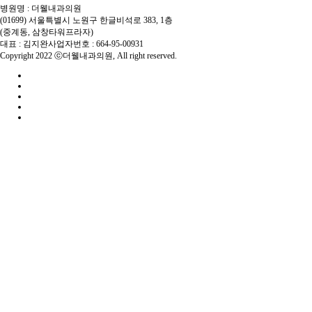
터
진료센터
병원명 : 더웰내과의원
(01699) 서울특별시 노원구 한글비석로 383, 1층
(중계동, 삼창타워프라자)
이비인후과/보청
대표 : 김지완
사업자번호 : 664-95-00931
Copyright 2022 ⓒ더웰내과의원, All right reserved.
기센터
검진예약/공지사
항