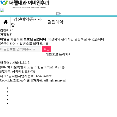
검진예약/공지사
검진예약
항
검진예약
더웰소개
공지사항
건강검진
비밀글 기능으로 보호된 글입니다.
작성자와 관리자만 열람하실 수 있습니다.
건강검진센터
검진예약
본인이라면 비밀번호를 입력하세요.
내시경/초음파센
메인으로 돌아가기
터
진료센터
병원명 : 더웰내과의원
(01699) 서울특별시 노원구 한글비석로 383, 1층
(중계동, 삼창타워프라자)
이비인후과/보청
대표 : 김지완
사업자번호 : 664-95-00931
Copyright 2022 ⓒ더웰내과의원, All right reserved.
기센터
검진예약/공지사
항